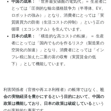
中国の成果：
「世界最安値圏の電気代」＝ 生産者に
とっては「圧倒的な輸出価格競争力（半導体、EV、
ロボットの強み）」となり、消費者にとっては「実
質購買力の防衛（生活コストの抑制）」という正の
循環（エコシステム）を生んでいます。
日本の成果：
「構造的な高コストの転嫁」 ＝ 生産
者にとっては「国内でものを作るリスク（製造業の
空洞化の加速）」となり、消費者にとっては「イン
フレ税に加えた二重の富の収奪（実質賃金の低
下）」として機能しています。
利害関係者（官僚や再エネ利権者）の帳簿ではなく、
社
会の実物経済を豊かにするという目的において、中国の
政策は機能しており、日本の政策は破綻している
という
のが客観的な事実です。